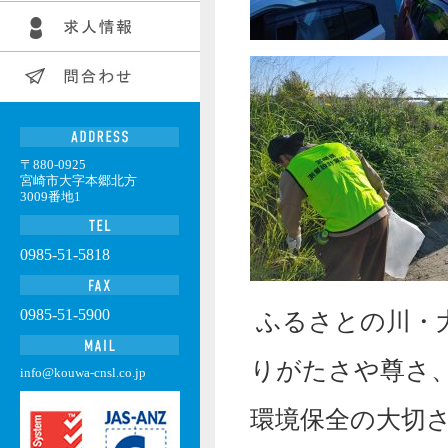
〒880-0925
宮崎市大字本郷北方
3009番地1
0985-51-5818
0985-51-5900
ふるさとの川・
りがたさや尊さ
info@kouwa-cnsl.co.jp
環境保全の大切