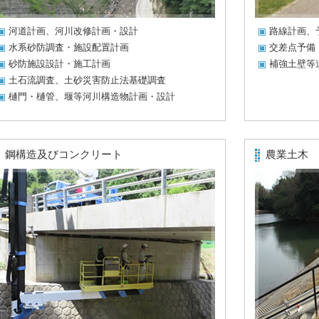
河道計画、河川改修計画・設計
路線計画、
水系砂防調査・施設配置計画
交差点予備
砂防施設設計・施工計画
補強土壁等
土石流調査、土砂災害防止法基礎調査
樋門・樋管、堰等河川構造物計画・設計
鋼構造及びコンクリート
農業土木