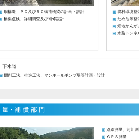
鋼構造、ＰＣ及びＲＣ構造橋梁の計画・設計
農村環境整
橋梁点検、詳細調査及び補修設計
ため池等整
畑地かんが
水路トンネ
下水道
開削工法、推進工法、マンホールポンプ場等計画・設計
路線測量、河川測
ＧＰＳ測量