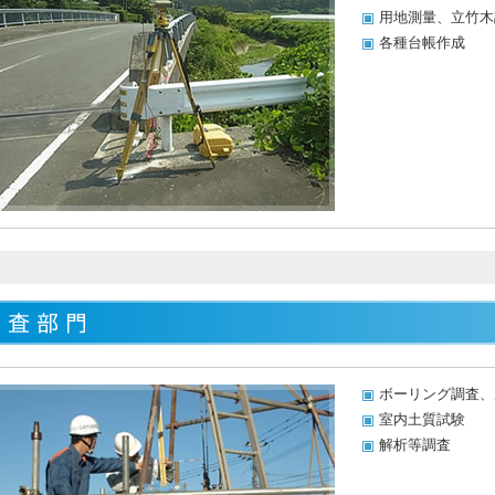
用地測量、立竹木
各種台帳作成
ボーリング調査、
室内土質試験
解析等調査