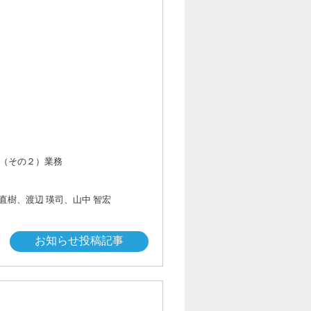
（その２）業務
直樹、渡辺 瑛司、山中 智宏
お知らせ投稿記事