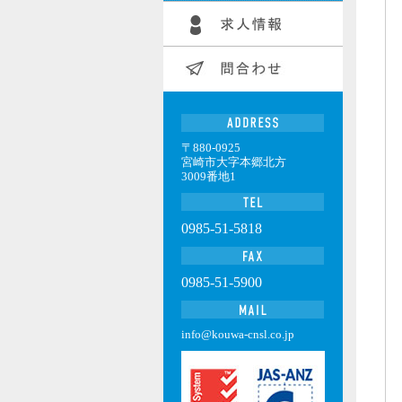
〒880-0925
宮崎市大字本郷北方
3009番地1
0985-51-5818
0985-51-5900
info@kouwa-cnsl.co.jp