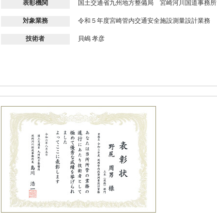
表彰機関
国土交通省九州地方整備局 宮崎河川国道事務所
対象業務
令和５年度宮崎管内交通安全施設測量設計業務
技術者
貝嶋 孝彦