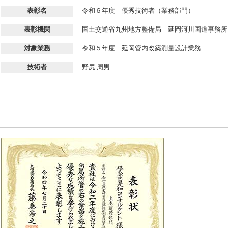
表彰名
令和６年度 優秀技術者（業務部門）
表彰機関
国土交通省九州地方整備局 延岡河川国道事務所
対象業務
令和５年度 延岡管内改築測量設計業務
技術者
野尻 周男