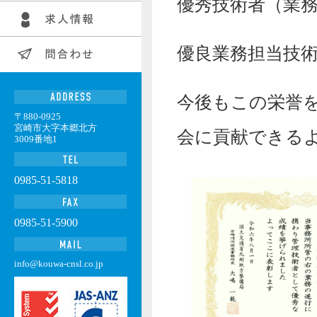
優秀技術者（業
優良業務担当技
今後もこの栄誉
〒880-0925
宮崎市大字本郷北方
会に貢献できる
3009番地1
0985-51-5818
0985-51-5900
info@kouwa-cnsl.co.jp