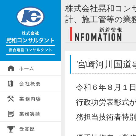
株式会社晃和コン
計、施工管等の業
宮崎河川国道
令和６年８月１
行政功労表彰式
務担当技術者特