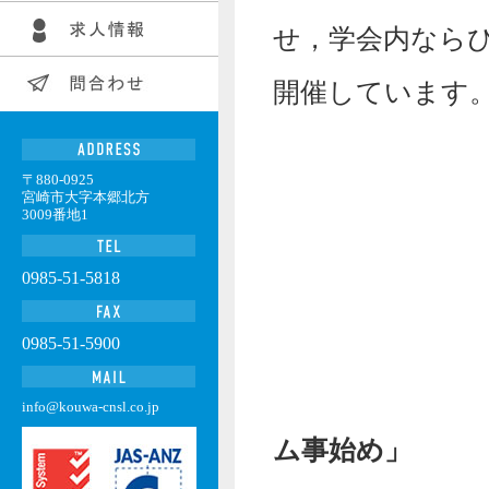
せ，学会内なら
開催しています
〒880-0925
宮崎市大字本郷北方
3009番地1
0985-51-5818
0985-51-5900
作品
info@kouwa-cnsl.co.jp
ム事始め」