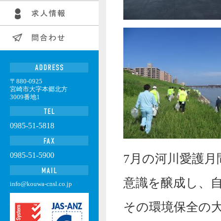
〒880-0925
宮崎市大字本郷北方
3009番地1
0985-51-5818
0985-51-5900
7月の河川愛護
意識を醸成し、
info@kouwa-cnsl.co.jp
その環境保全の