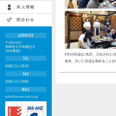
〒880-0925
宮崎市大字本郷北方
3009番地1
9
月20日(金)に先日、入社された
各自、大いに交流を深めることが
0985-51-5818
0985-51-5900
info@kouwa-cnsl.co.jp