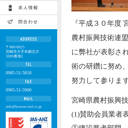
『平成３０年度 
農村振興技術連
〒880-0925
に弊社が表彰さ
宮崎市大字本郷北方
3009番地1
術の研鑽に努め
0985-51-5818
努力して参りま
0985-51-5900
宮崎県農村振興
info@kouwa-cnsl.co.jp
(1)賛助会員業者