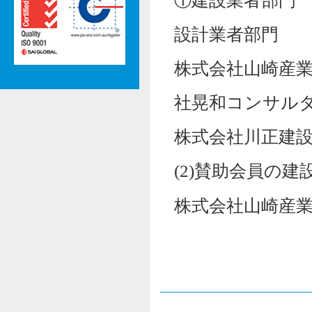
①建設
設計業者部門
株式会
社晃和コンサル
株式会社川正建
(2)賛助会員の
株式会社山崎産