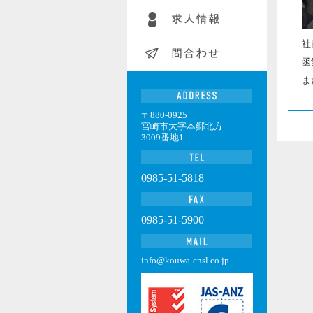
社
函
ま
〒880-0925
宮崎市大字本郷北方
3009番地1
0985-51-5818
0985-51-5900
info@kouwa-cnsl.co.jp