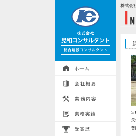
株式会
親
5
天
普