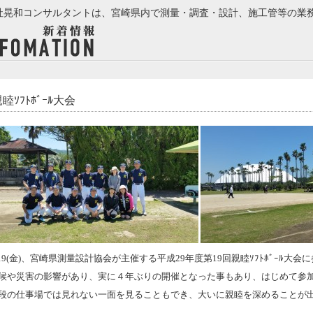
社晃和コンサルタントは、宮崎県内で測量・調査・設計、施工管等の業
睦ｿﾌﾄﾎﾞｰﾙ大会
/19(金)、宮崎県測量設計協会が主催する平成29年度第19回親睦ｿﾌﾄﾎﾞｰﾙ大
候や災害の影響があり、実に４年ぶりの開催となった事もあり、はじめて参
段の仕事場では見れない一面を見ることもでき、大いに親睦を深めることが