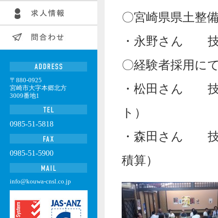
〇宮崎県県土整
・永野さん 技
〇経験者採用に
〒880-0925
・松田さん 技
宮崎市大字本郷北方
3009番地1
ト）
0985-51-5818
・森田さん 技
0985-51-5900
積算）
info@kouwa-cnsl.co.jp