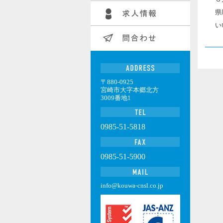
県
い
〒880-0925
宮崎市大字本郷北方
3009番地1
0985-51-5818
0985-51-5900
info@kouwa-cnsl.co.jp