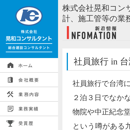
株式会社晃和コン
計、施工管等の業
社員旅行 in 
社員旅行で台湾
２泊３日でなか
物院や中正紀念
という噂がある