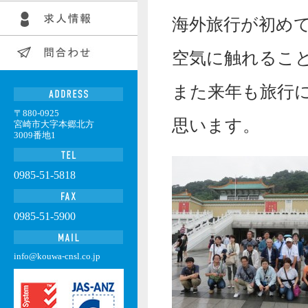
海外旅行が初め
空気に触れるこ
また来年も旅行
〒880-0925
思います。
宮崎市大字本郷北方
3009番地1
0985-51-5818
0985-51-5900
info@kouwa-cnsl.co.jp