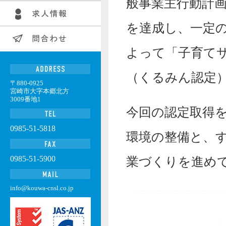
般事業主行動計
を達成し、一定
よって「子育て
（くるみん認定
〒880-0925
宮崎市大字本郷北方
3009番地1
今回の認定取得
0985-51-5818
環境の整備と、
0985-51-5900
業づくりを進め
info@kouwa-cnsl.co.jp