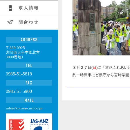
〒880-0925
宮崎市大字本郷北方
3009番地1
８月２７日(
日
)に「道路ふれあい
0985-51-5818
約一時間半ほど県庁から宮崎学園
0985-51-5900
info@kouwa-cnsl.co.jp