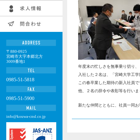
〒880-0925
宮崎市大字本郷北方
3009番地1
年度末の忙しさを無事乗り切り、
入社した２名は、「宮崎大学工学
0985-51-5818
この春卒業した期待の新入社員で
他、２名の辞令や表彰等を行いま
0985-51-5900
新たな仲間とともに、社員一同お
info@kouwa-cnsl.co.jp