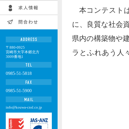
本コンテストは
に、良質な社会
県内の構築物や
〒880-0925
ラとふれあう人
宮崎市大字本郷北方
3009番地1
0985-51-5818
0985-51-5900
info@kouwa-cnsl.co.jp