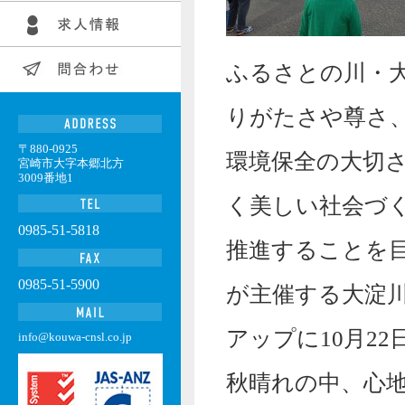
ふるさとの川・
りがたさや尊さ
〒880-0925
環境保全の大切
宮崎市大字本郷北方
3009番地1
く美しい社会づ
0985-51-5818
推進することを
0985-51-5900
が主催する大淀
アップに10月2
info@kouwa-cnsl.co.jp
秋晴れの中、心