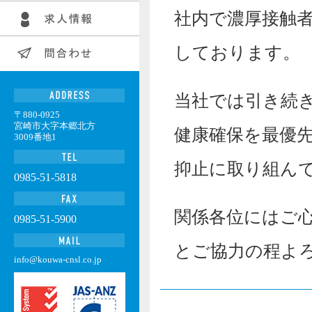
社内で濃厚接触
しております。
当社では引き続
〒880-0925
宮崎市大字本郷北方
健康確保を最優
3009番地1
抑止に取り組ん
0985-51-5818
関係各位にはご
0985-51-5900
とご協力の程よ
info@kouwa-cnsl.co.jp