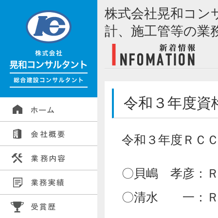
株式会社晃和コン
計、施工管等の業
令和３年度資
令和３年度ＲＣ
〇貝嶋 孝彦：
〇清水 一：Ｒ