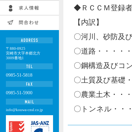
◆ＲＣＣＭ登録
【内訳】
〇河川、砂防及
〒880-0925
〇道路・・・・
宮崎市大字本郷北方
3009番地1
〇鋼構造及びコ
0985-51-5818
〇土質及び基礎
0985-51-5900
〇農業土木・・
〇トンネル・・
info@kouwa-cnsl.co.jp