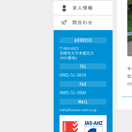
〒880-0925
宮崎市大字本郷北方
3009番地1
令
0985-51-5818
拡
の
0985-51-5900
info@kouwa-cnsl.co.jp